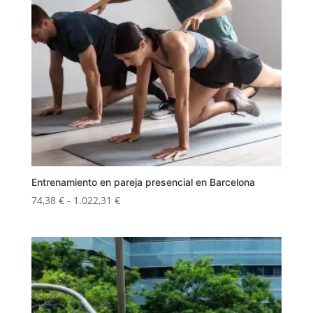
Entrenamiento en pareja presencial en Barcelona
Rango
74,38
€
-
1.022,31
€
de
precios:
desde
74,38 €
hasta
1.022,31 €