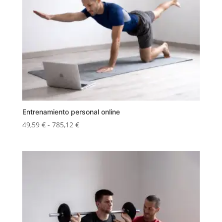
Entrenamiento personal online
Rango
49,59
€
-
785,12
€
de
precios:
desde
49,59 €
hasta
785,12 €