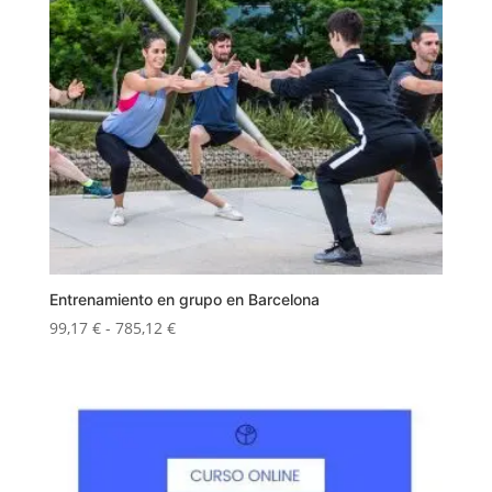
Entrenamiento en grupo en Barcelona
Rango
99,17
€
-
785,12
€
de
precios:
desde
99,17 €
hasta
785,12 €