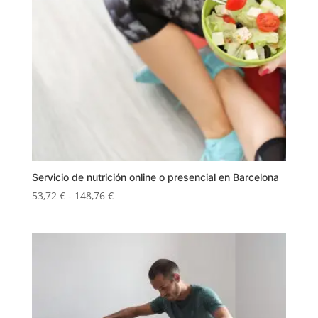
Servicio de nutrición online o presencial en Barcelona
Rango
53,72
€
-
148,76
€
de
precios:
desde
53,72 €
hasta
148,76 €