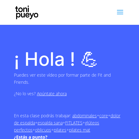
¡ Hola !
💪
Puedes ver este vídeo por formar parte de Fit and
Friends.
¿No lo ves?
Apúntate ahora
En esta clase podrás trabajar:
abdominales
+
core
+
dolor
de espalda
+
espalda sana
+
FITLATES
+
glúteos
perfectos
+
oblicuos
+
pilates
+
pilates mat
¿Estás a punto?